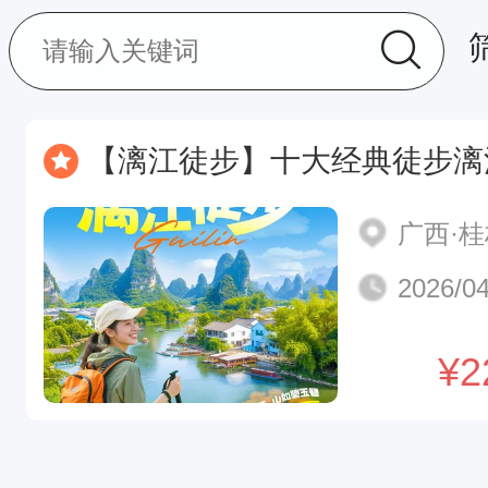
【漓江徒步】十大经典徒步漓江徒步，探秘原生态喀斯特
广西·
2026/04
¥
2